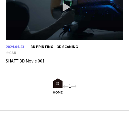
2024.04.23
3D PRINTING
3D SCANING
＃CAR
SHAFT 3D Movie 001
1