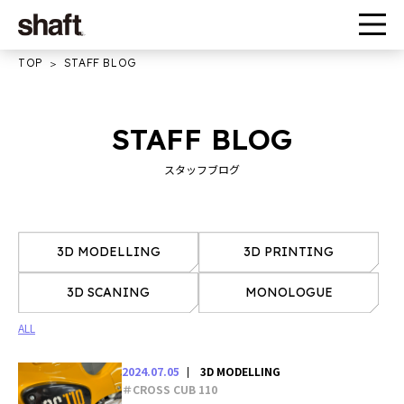
TOP
STAFF BLOG
STAFF BLOG
スタッフブログ
3D MODELLING
3D PRINTING
3D SCANING
MONOLOGUE
ALL
2024.07.05
3D MODELLING
＃CROSS CUB 110