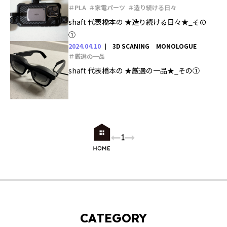
＃PLA
＃家電パーツ
＃造り続ける日々
shaft 代表橋本の ★造り続ける日々★_その
①
2024.04.10
3D SCANING
MONOLOGUE
＃厳選の一品
shaft 代表橋本の ★厳選の一品★_その①
1
CATEGORY