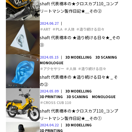
shaft 代表橋本の★クロスカブ110_コンプ
リートマシン製作日記★＿その②
2024.06.27
＃ART
＃PLA
＃人体
＃造り続ける日々
shaft 代表橋本の ★造り続ける日々★_その
③
2024.05.15
3D MODELLING
3D SCANING
MONOLOGUE
＃アクセサリー
＃人体
＃造り続ける日々
shaft 代表橋本の ★造り続ける日々★ _ そ
の②
2024.05.09
3D MODELLING
3D PRINTING
3D SCANING
MONOLOGUE
＃CROSS CUB 110
shaft 代表橋本の★クロスカブ110_コンプ
リートマシン製作日記★＿その①
2024.04.22
3D MODELLING
3D PRINTING